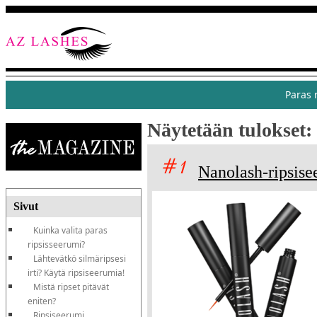
Paras 
Näytetään tulokset:
Nanolash-ripsise
Sivut
Kuinka valita paras
ripsisseerumi?
Lähtevätkö silmäripsesi
irti? Käytä ripsiseerumia!
Mistä ripset pitävät
eniten?
Ripsiseerumi